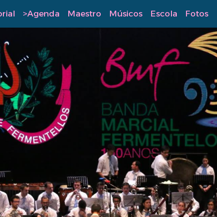
rial
>Agenda
Maestro
Músicos
Escola
Fotos